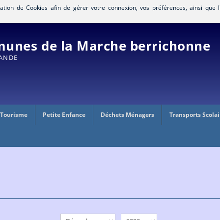
isation de Cookies afin de gérer votre connexion, vos préférences, ainsi que l
nes de la Marche berrichonne
RANDE
 Tourisme
Petite Enfance
Déchets Ménagers
Transports Scolai
mois
année