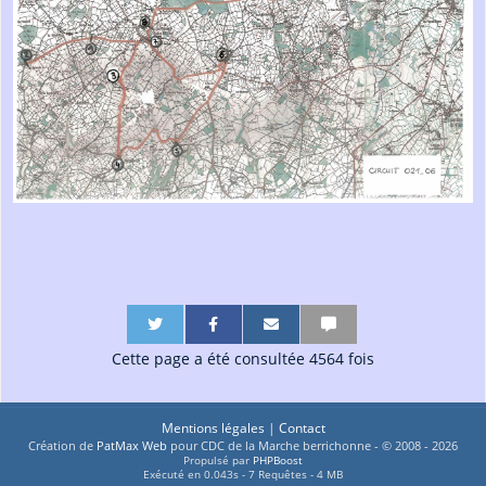
P
P
P
P
P
P
a
a
a
a
a
a
Cette page a été consultée 4564 fois
r
r
r
r
r
r
t
t
t
t
t
t
a
a
a
a
a
a
g
g
g
g
g
g
Mentions légales
|
Contact
e
e
e
e
e
e
Création de
PatMax Web
pour CDC de la Marche berrichonne - © 2008 - 2026
Propulsé par
PHPBoost
r
r
r
r
r
r
Exécuté en 0.043s - 7 Requêtes - 4 MB