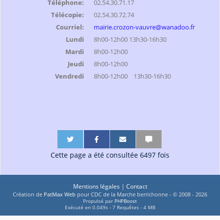
Téléphone:
02.54.30.71.17
Télécopie:
02.54.30.72.74
Courriel:
mairie.crozon-vauvre@wanadoo.fr
Lundi
8h00-12h00 13h30-16h30
Mardi
8h00-12h00
Jeudi
8h00-12h00
Vendredi
8h00-12h00 13h30-16h30
P
P
P
P
P
P
a
a
a
a
a
a
Cette page a été consultée 6497 fois
r
r
r
r
r
r
t
t
t
t
t
t
a
a
a
a
a
a
g
g
g
g
g
g
Mentions légales
|
Contact
e
e
e
e
e
e
Création de
PatMax Web
pour CDC de la Marche berrichonne - © 2008 - 2026
Propulsé par
PHPBoost
r
r
r
r
r
r
Exécuté en 0.049s - 7 Requêtes - 4 MB
s
s
p
p
p
p