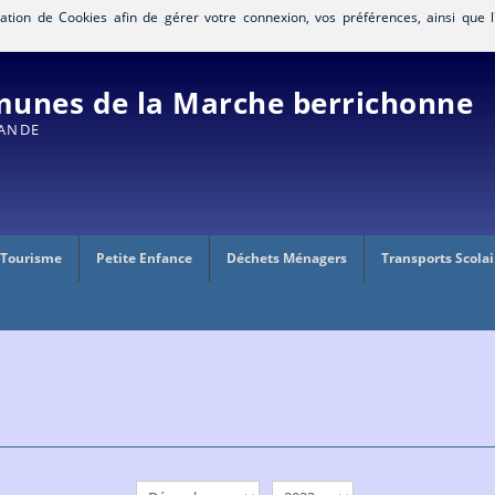
isation de Cookies afin de gérer votre connexion, vos préférences, ainsi que l
nes de la Marche berrichonne
RANDE
 Tourisme
Petite Enfance
Déchets Ménagers
Transports Scolai
mois
année