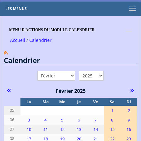
LES MENUS
MENU D'ACTIONS DU MODULE CALENDRIER
Accueil
Calendrier
Calendrier
mois
année
Février 2025
Se
Lu
Ma
Me
Je
Ve
Sa
Di
05
1
2
06
3
4
5
6
7
8
9
07
10
11
12
13
14
15
16
08
17
18
19
20
21
22
23