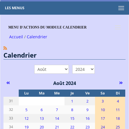
LES MENUS
MENU D'ACTIONS DU MODULE CALENDRIER
Accueil
Calendrier
Calendrier
mois
année
Août 2024
Se
Lu
Ma
Me
Je
Ve
Sa
Di
31
1
2
3
4
32
5
6
7
8
9
10
11
33
12
13
14
15
16
17
18
34
19
20
21
22
23
24
25