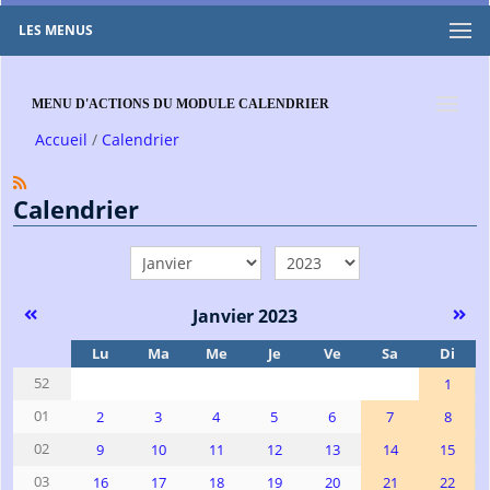
LES MENUS
MENU D'ACTIONS DU MODULE CALENDRIER
Accueil
Calendrier
Calendrier
mois
année
Janvier 2023
Se
Lu
Ma
Me
Je
Ve
Sa
Di
52
1
01
2
3
4
5
6
7
8
02
9
10
11
12
13
14
15
03
16
17
18
19
20
21
22