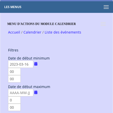
LES MENUS
MENU D'ACTIONS DU MODULE CALENDRIER
Accueil
Calendrier
Liste des événements
Filtres
Date de début minimum
h
e
m
u
i
r
Date de début maximum
n
e
u
s
t
h
e
e
m
s
u
i
r