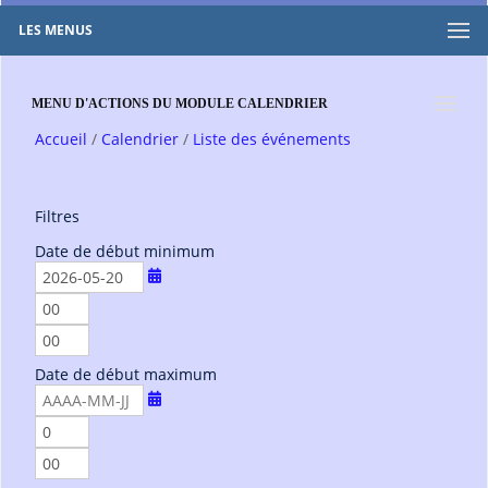
LES MENUS
MENU D'ACTIONS DU MODULE CALENDRIER
Accueil
Calendrier
Liste des événements
Filtres
Date de début minimum
h
e
m
u
i
r
Date de début maximum
n
e
u
s
t
h
e
e
m
s
u
i
r