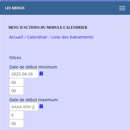
LES MENUS
MENU D'ACTIONS DU MODULE CALENDRIER
Accueil
Calendrier
Liste des événements
Filtres
Date de début minimum
h
e
m
u
i
r
Date de début maximum
n
e
u
s
t
h
e
e
m
s
u
i
r