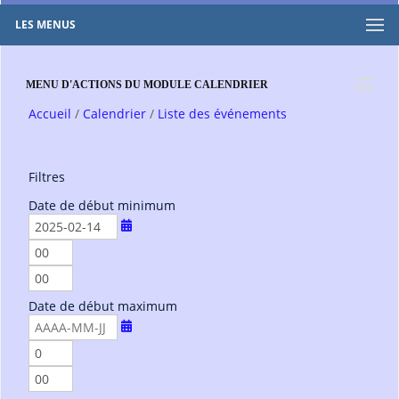
LES MENUS
MENU D'ACTIONS DU MODULE CALENDRIER
Accueil
Calendrier
Liste des événements
Filtres
Date de début minimum
h
e
m
u
i
r
Date de début maximum
n
e
u
s
t
h
e
e
m
s
u
i
r