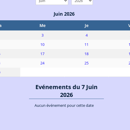
Juin 2026
a
Me
Je
3
4
10
11
6
17
18
3
24
25
0
Evénements du 7 Juin
2026
Aucun événement pour cette date