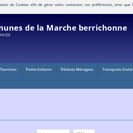
isation de Cookies afin de gérer votre connexion, vos préférences, ainsi que l
nes de la Marche berrichonne
RANDE
 Tourisme
Petite Enfance
Déchets Ménagers
Transports Scolai
mois
année