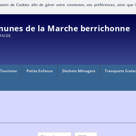
isation de Cookies afin de gérer votre connexion, vos préférences, ainsi que l
nes de la Marche berrichonne
RANDE
 Tourisme
Petite Enfance
Déchets Ménagers
Transports Scolai
mois
année