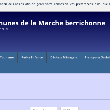
isation de Cookies afin de gérer votre connexion, vos préférences, ainsi que l
nes de la Marche berrichonne
RANDE
 Tourisme
Petite Enfance
Déchets Ménagers
Transports Scolai
mois
année