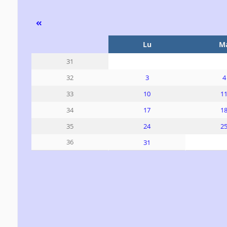
Se
Lu
M
31
3
4
32
10
1
33
17
1
34
24
2
35
36
31