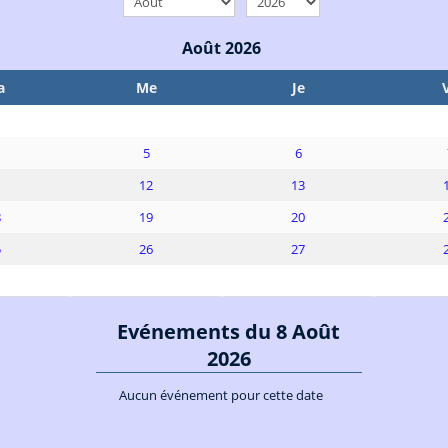
Août 2026
a
Me
Je
5
6
1
12
13
8
19
20
5
26
27
Evénements du 8 Août
2026
Aucun événement pour cette date