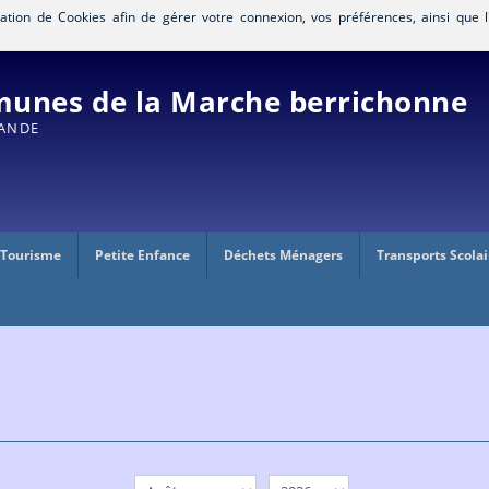
isation de Cookies afin de gérer votre connexion, vos préférences, ainsi que l
nes de la Marche berrichonne
RANDE
 Tourisme
Petite Enfance
Déchets Ménagers
Transports Scolai
mois
année